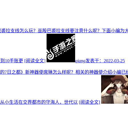
巴裘拉支线怎么玩？巫殷巴裘拉支线要注意什么呢？下面小编为大
到10手账更
[阅读全文]
qiang
发表于：
2022-03-25
的7日之都》新神器使席琳怎么样呢？相关的神器使介绍小编已
从小生活在交界都市的守海人，世代以
[阅读全文]