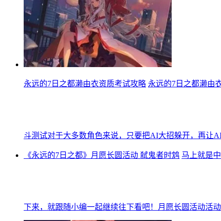
永远的7日之都濑由衣资质考试攻略
永远的7日之都濑由
斗测试对于大多数角色来说，只要把AI大招躲开，再让A
《永远的7日之都》月愿长圆活动 弑鬼者时鸩
马上就是中
下来，就跟随小编一起继续往下看吧！月愿长圆活动活动时间