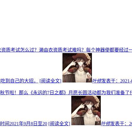
衣资质考试怎么过？濑由衣资质考试难吗？每个神器使都要经过
I吃到自己的大招，
[阅读全文]
叶修
发表于：
2021-
秋节啦！那么《永远的7日之都》月愿长圆活动都为我们准备了
2021年9月8日至20
[阅读全文]
叶修
发表于：
2