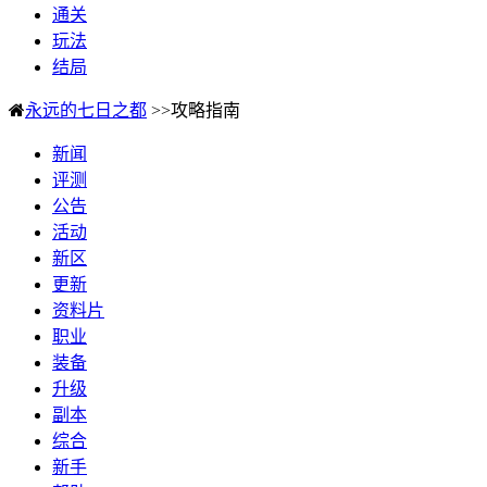
通关
玩法
结局
永远的七日之都
>>攻略指南
新闻
评测
公告
活动
新区
更新
资料片
职业
装备
升级
副本
综合
新手