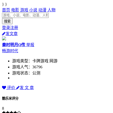
} }
首页
电影
游戏
小说
动漫
人物
登录注册
发文章
秦时明月Q传
举报
畅游时代
游戏类型：卡牌游戏 网游
游戏人气：36796
游戏状态：公测
评价
发 文 章
酷乐米评分
8