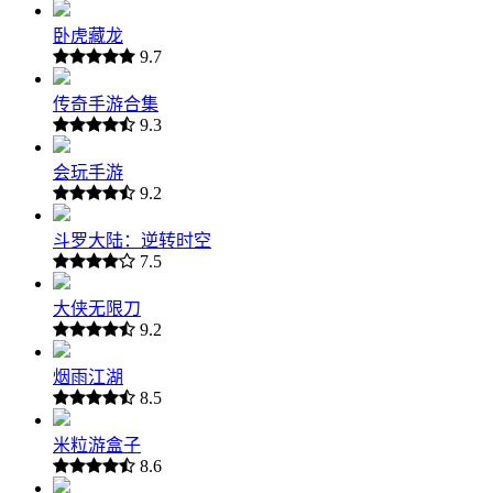
卧虎藏龙
9.7
传奇手游合集
9.3
会玩手游
9.2
斗罗大陆：逆转时空
7.5
大侠无限刀
9.2
烟雨江湖
8.5
米粒游盒子
8.6