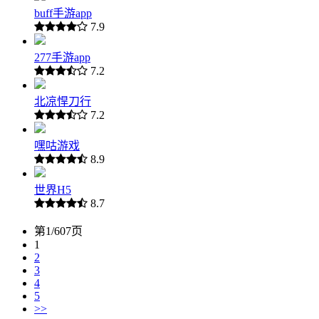
buff手游app
7.9
277手游app
7.2
北凉悍刀行
7.2
嘿咕游戏
8.9
世界H5
8.7
第1/607页
1
2
3
4
5
>>