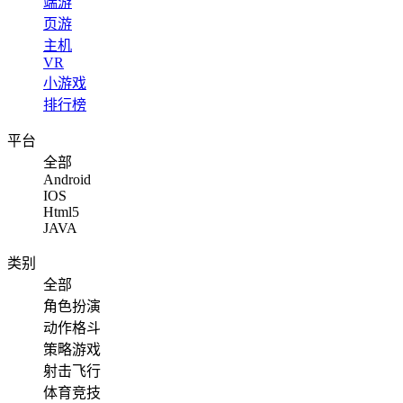
端游
页游
主机
VR
小游戏
排行榜
平台
全部
Android
IOS
Html5
JAVA
类别
全部
角色扮演
动作格斗
策略游戏
射击飞行
体育竞技