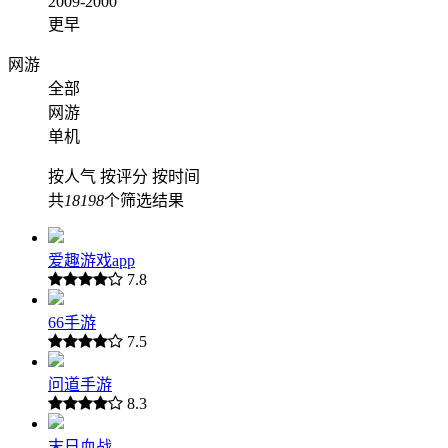
2009-2000
更早
网游
全部
网游
单机
按人气
按评分
按时间
共
18198
个筛选结果
爱趣游戏app
7.8
66手游
7.5
问道手游
8.3
末日血战