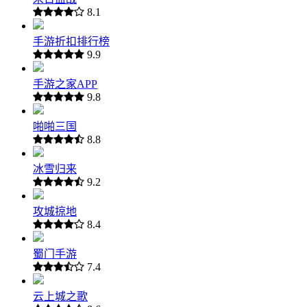
8.1
手游折扣排行榜
9.9
手游之家APP
9.8
啪啪三国
8.8
冰雪归来
9.2
攻城掠地
8.4
蜀门手游
7.4
云上城之歌